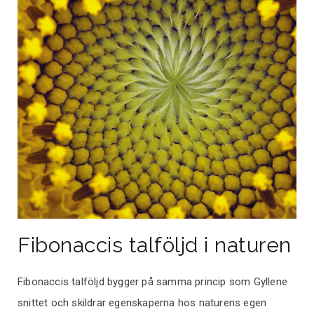
Fibonaccis talföljd i naturen
Fibonaccis talföljd bygger på samma princip som Gyllene
snittet och skildrar egenskaperna hos naturens egen