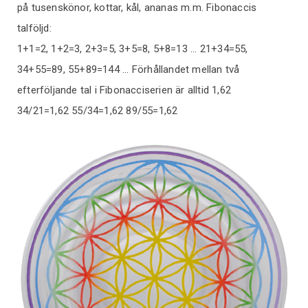
på tusenskönor, kottar, kål, ananas m.m. Fibonaccis
talföljd:
1+1=2, 1+2=3, 2+3=5, 3+5=8, 5+8=13 ... 21+34=55,
34+55=89, 55+89=144 ... Förhållandet mellan två
efterföljande tal i Fibonacciserien är alltid 1,62
34/21=1,62 55/34=1,62 89/55=1,62