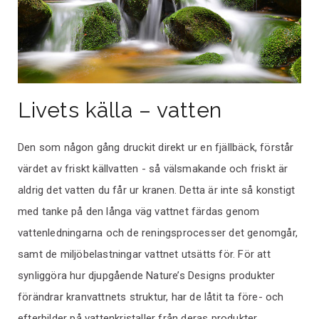
Livets källa – vatten
Den som någon gång druckit direkt ur en fjällbäck, förstår
värdet av friskt källvatten - så välsmakande och friskt är
aldrig det vatten du får ur kranen. Detta är inte så konstigt
med tanke på den långa väg vattnet färdas genom
vattenledningarna och de reningsprocesser det genomgår,
samt de miljöbelastningar vattnet utsätts för. För att
synliggöra hur djupgående Nature’s Designs produkter
förändrar kranvattnets struktur, har de låtit ta före- och
efterbilder på vattenkristaller från deras produkter.