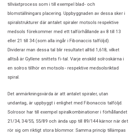
tillväxtprocess som i till exempel blad- och
blomställningars placering. Uppbyggnaden av dessa sker i
spiralstrukturer där antalet spiraler motsols respektive
medsols förekommer med ett talförhållande av 8 till 13
eller 21 till 34 (som alla ingår i Fibonaccis talföljd).
Dividerar man dessa tal blir resultatet alltid 1,618, vilket
alltså är Gyllene snittets fi-tal. Varje enskild solroskärna i
en solros tillhör en motsols- respektive medsolsriktad
spiral.
Det anmärkningsvärda är att antalet spiraler, utan
undantag, är uppbyggt i enlighet med Fibonaccis talföljd.
Solrosor har till exempel spiralkombinationer i förhållandet
21/34, 34/55, 55/89 och ända upp till 89/144 kärnor när det
rör sig om riktigt stora blommor. Samma princip tillämpas