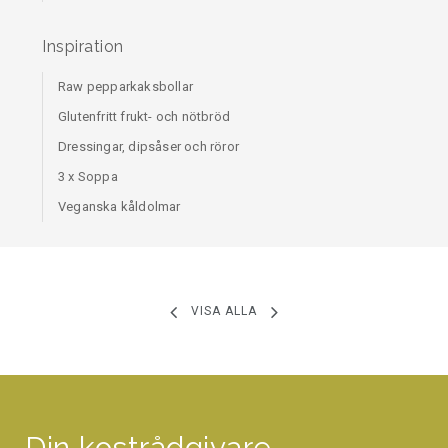
Inspiration
Raw pepparkaksbollar
Glutenfritt frukt- och nötbröd
Dressingar, dipsåser och röror
3 x Soppa
Veganska kåldolmar
VISA ALLA
Din kostrådgivare