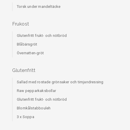
Torsk under mandeltäcke
Frukost
Glutenfritt frukt- och nötbröd
Blåbärsgröt
Övernatten-gröt
Glutenfritt
Sallad med rostade grönsaker och timjandressing
Raw pepparkaksbollar
Glutenfritt frukt- och nötbröd
Blomkålstabbouleh
3 x Soppa