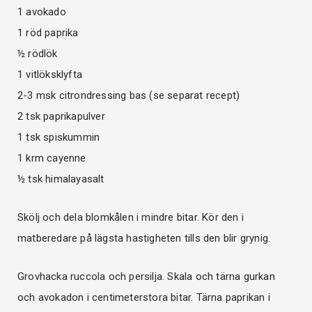
1 avokado
1 röd paprika
½ rödlök
1 vitlöksklyfta
2-3 msk citrondressing bas (se separat recept)
2 tsk paprikapulver
1 tsk spiskummin
1 krm cayenne
½ tsk himalayasalt
Skölj och dela blomkålen i mindre bitar. Kör den i
matberedare på lägsta hastigheten tills den blir grynig.
Grovhacka ruccola och persilja. Skala och tärna gurkan
och avokadon i centimeterstora bitar. Tärna paprikan i