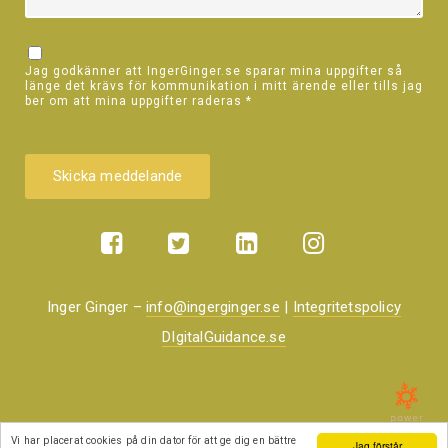
Jag godkänner att IngerGinger.se sparar mina uppgifter så
länge det krävs för kommunikation i mitt ärende eller tills jag
ber om att mina uppgifter raderas
*
Inger Ginger –
info@ingerginger.se
|
Integritetspolicy
DIgitalGuidance.se
Vi har placerat cookies på din dator för att ge dig en bättre
Jag förstår