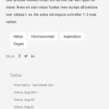
eller pressa vitlöken innan om du inte har den typen av
mixer. Även en stav mixer funkar men du kan då behöva
mer vätska t. ex. lite extra citronjuice och/eller 1-2 msk
vatten.
Hälsa
Hormonsmart
Inspiration
Vegan
DELA:
Detox
Post detox - vad hände sen
Detox, dag 28+1
Detox, dag 26
Detox, dag 22