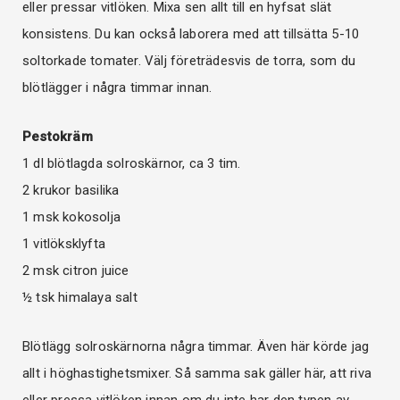
eller pressar vitlöken. Mixa sen allt till en hyfsat slät
konsistens. Du kan också laborera med att tillsätta 5-10
soltorkade tomater. Välj företrädesvis de torra, som du
blötlägger i några timmar innan.
Pestokräm
1 dl blötlagda solroskärnor, ca 3 tim.
2 krukor basilika
1 msk kokosolja
1 vitlöksklyfta
2 msk citron juice
½ tsk himalaya salt
Blötlägg solroskärnorna några timmar. Även här körde jag
allt i höghastighetsmixer. Så samma sak gäller här, att riva