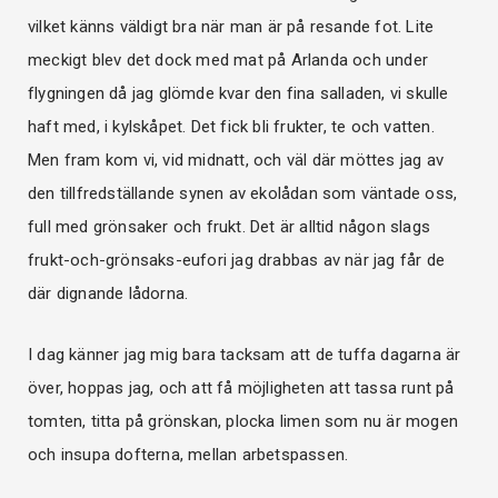
vilket känns väldigt bra när man är på resande fot. Lite
meckigt blev det dock med mat på Arlanda och under
flygningen då jag glömde kvar den fina salladen, vi skulle
haft med, i kylskåpet. Det fick bli frukter, te och vatten.
Men fram kom vi, vid midnatt, och väl där möttes jag av
den tillfredställande synen av ekolådan som väntade oss,
full med grönsaker och frukt. Det är alltid någon slags
frukt-och-grönsaks-eufori jag drabbas av när jag får de
där dignande lådorna.
I dag känner jag mig bara tacksam att de tuffa dagarna är
över, hoppas jag, och att få möjligheten att tassa runt på
tomten, titta på grönskan, plocka limen som nu är mogen
och insupa dofterna, mellan arbetspassen.