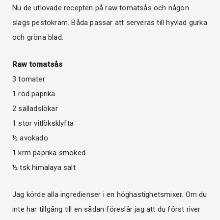
Nu de utlovade recepten på raw tomatsås och någon
slags pestokräm. Båda passar att serveras till hyvlad gurka
och gröna blad.
Raw tomatsås
3 tomater
1 röd paprika
2 salladslökar
1 stor vitlöksklyfta
½ avokado
1 krm paprika smoked
½ tsk himalaya salt
Jag körde alla ingredienser i en höghastighetsmixer. Om du
inte har tillgång till en sådan föreslår jag att du först river