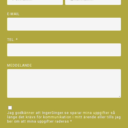
E-MAIL
TEL.
*
MEDDELANDE
Jag godkänner att IngerGinger.se sparar mina uppgifter så
länge det krävs för kommunikation i mitt ärende eller tills jag
ber om att mina uppgifter raderas
*