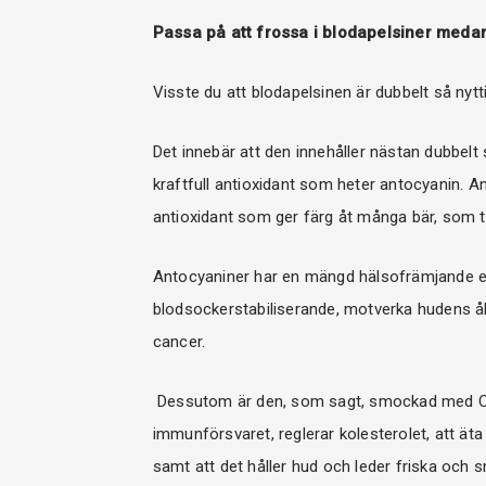
Passa på att frossa i blodapelsiner med
Visste du att blodapelsinen är dubbelt så nytt
Det innebär att den innehåller nästan dubbel
kraftfull antioxidant som heter antocyanin. 
antioxidant som ger färg åt många bär, som ti
Antocyaniner har en mängd hälsofrämjande 
blodsockerstabiliserande, motverka hudens å
cancer.
Dessutom är den, som sagt, smockad med C-vi
immunförsvaret, reglerar kolesterolet, att ät
samt att det håller hud och leder friska och s