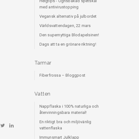
Helgtips - Ugnsbakad spetskål
med antivirustopping
Vegansk alternativ på julbordet
Världsvattendagen, 22 mars
Den supernyttiga Blodapelsinen!
Dags att ta en grönare riktning!
Tarmar
Fiberfrossa – Bloggpost
Vatten
Nappflaska i 100% naturliga och
återvinningsbara material!
En riktigt bra och miljövänlig
vattenflaska
Immunsmart Julklapp