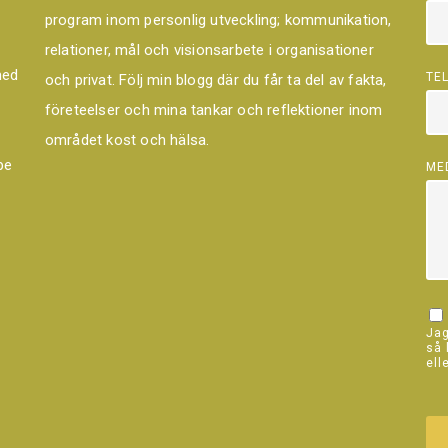
program inom personlig utveckling; kommunikation,
relationer, mål och visionsarbete i organisationer
med
TE
och privat. Följ min blogg där du får ta del av fakta,
företeelser och mina tankar och reflektioner inom
området kost och hälsa.
pe
ME
Jag
så 
ell