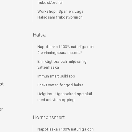
frukost/brunch
Workshop i Spanien: Laga
Hälsosam frukost/brunch
Hälsa
Nappflaska i 100% naturliga och
återvinningsbara material!
En riktigt bra och miljövänlig
vattenflaska
,
Immunsmart Julklapp
ot
Friskt vatten för god hälsa
Helgtips - Ugnsbakad spetskål
med antivirustopping
er
Hormonsmart
Nappflaska i 100% naturliga och