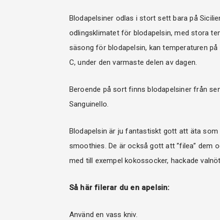
Blodapelsiner odlas i stort sett bara på Sicil
odlingsklimatet för blodapelsin, med stora te
säsong för blodapelsin, kan temperaturen på 
C, under den varmaste delen av dagen.
Beroende på sort finns blodapelsiner från se
Sanguinello.
Blodapelsin är ju fantastiskt gott att äta som 
smoothies. De är också gott att ”filea” dem och 
med till exempel kokossocker, hackade valnött
Så här filerar du en apelsin:
Använd en vass kniv.