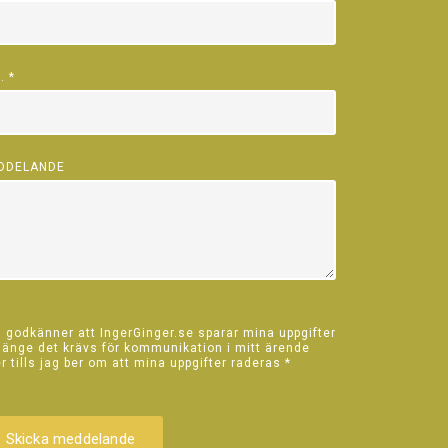
L.
*
DDELANDE
 godkänner att IngerGinger.se sparar mina uppgifter
länge det krävs för kommunikation i mitt ärende
er tills jag ber om att mina uppgifter raderas
*