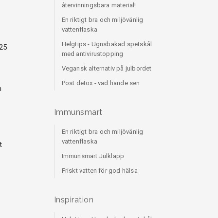
återvinningsbara material!
En riktigt bra och miljövänlig
vattenflaska
Helgtips - Ugnsbakad spetskål
 25
med antivirustopping
Vegansk alternativ på julbordet
Post detox - vad hände sen
h
Immunsmart
En riktigt bra och miljövänlig
vattenflaska
t
Immunsmart Julklapp
Friskt vatten för god hälsa
Inspiration