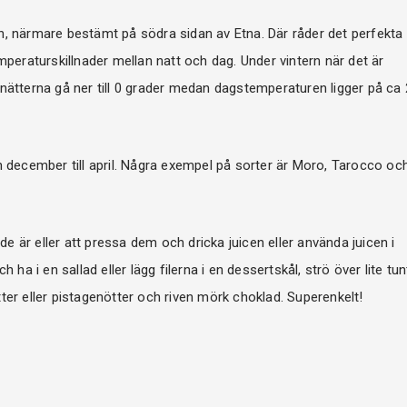
ien, närmare bestämt på södra sidan av Etna. Där råder det perfekta
mperaturskillnader mellan natt och dag. Under vintern när det är
nätterna gå ner till 0 grader medan dagstemperaturen ligger på ca
n december till april. Några exempel på sorter är Moro, Tarocco oc
de är eller att pressa dem och dricka juicen eller använda juicen i
ha i en sallad eller lägg filerna i en dessertskål, strö över lite tun
er eller pistagenötter och riven mörk choklad. Superenkelt!