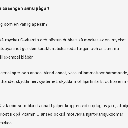
an säsongen ännu pågår!
ig som en vanlig apelsin?
t så mycket C-vitamin och nästan dubbelt så mycket av en, mycket
Antocyaninet ger den karakteristiska röda färgen och är samma
ll exempel blåbär.
egenskaper och anses, bland annat, vara inflammationshämmande
ldrande, skydda nervsystemet, skydda mot hjärtinfarkt och även m
tamin som bland annat hjälper kroppen vid upptag av järn, stödj
a kost rik på vitamin C anses också motverka hjärt-kärlsjukdomar
midiga.