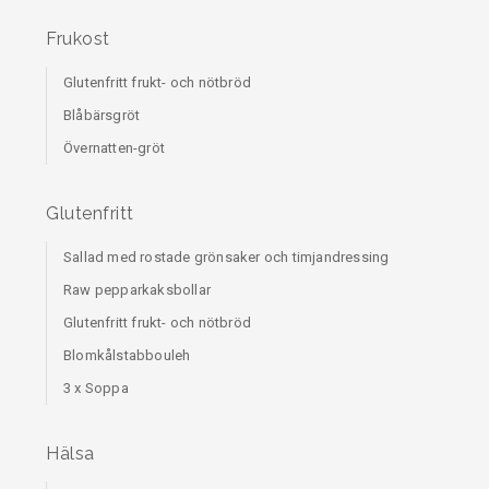
Frukost
Glutenfritt frukt- och nötbröd
Blåbärsgröt
Övernatten-gröt
Glutenfritt
Sallad med rostade grönsaker och timjandressing
Raw pepparkaksbollar
Glutenfritt frukt- och nötbröd
Blomkålstabbouleh
3 x Soppa
Hälsa