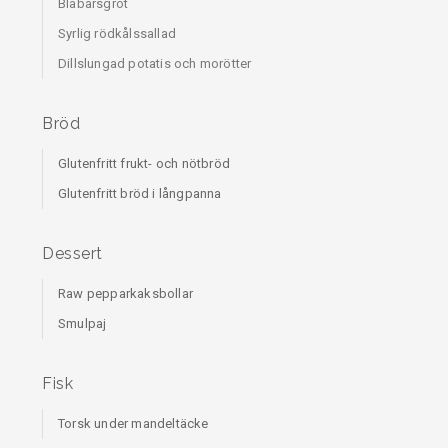
Blåbärsgröt
Syrlig rödkålssallad
Dillslungad potatis och morötter
Bröd
Glutenfritt frukt- och nötbröd
Glutenfritt bröd i långpanna
Dessert
Raw pepparkaksbollar
Smulpaj
Fisk
Torsk under mandeltäcke